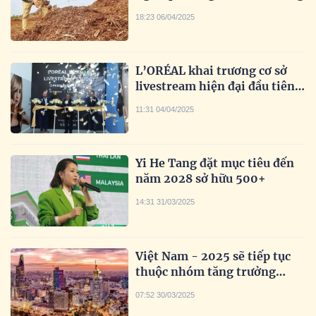
18:23 06/04/2025
L’ORÉAL khai trương cơ sở
livestream hiện đại đầu tiên
tại Việt Nam
11:31 04/04/2025
Yi He Tang đặt mục tiêu đến
năm 2028 sở hữu 500+
14:31 31/03/2025
Việt Nam - 2025 sẽ tiếp tục
thuộc nhóm tăng trưởng
nhanh nhất Đông Á
07:52 30/03/2025