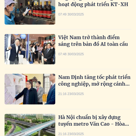
hoạt động phát triển KT-XH
07:49 30/03/2025
Việt Nam trở thành điểm
sáng trên bản đồ AI toàn cầu
07:48 30/03/2025
Nam Định tăng tốc phát triển
công nghiệp, mở rộng cánh
cửa thu hút đầu tư
21:16 23/03/2025
Hà Nội chuẩn bị xây dựng
tuyến metro Văn Cao - Hòa
Lạc
21:16 23/03/2025