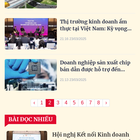
Thị trường kinh doanh ẩm
thực tại Việt Nam: Kỳ vọng
bùng nổ nhiều trào lưu mới
21:16 23/03/2025
Doanh nghiệp sản xuất chip
bán dẫn được hỗ trợ đến
10.000 tỷ đồng
21:13 23/03/2025
‹
1
2
3
4
5
6
7
8
›
BÀI ĐỌC NHIỀU
Hội nghị Kết nối Kinh doanh