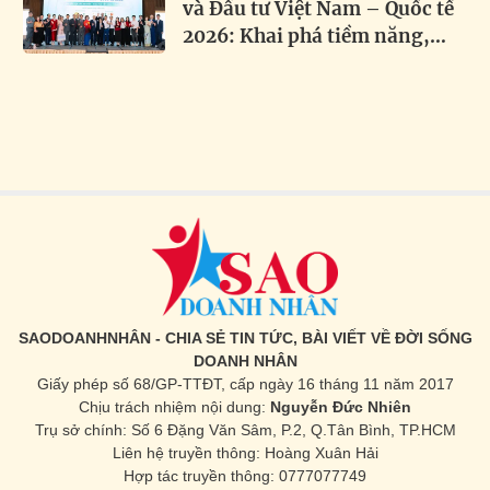
và Đầu tư Việt Nam – Quốc tế
2026: Khai phá tiềm năng,
thúc đẩy hợp tác toàn cầu
SAODOANHNHÂN - CHIA SẺ TIN TỨC, BÀI VIẾT VỀ ĐỜI SỐNG
DOANH NHÂN
Giấy phép số 68/GP-TTĐT, cấp ngày 16 tháng 11 năm 2017
Chịu trách nhiệm nội dung:
Nguyễn Đức Nhiên
Trụ sở chính: Số 6 Đặng Văn Sâm, P.2, Q.Tân Bình, TP.HCM
Liên hệ truyền thông: Hoàng Xuân Hải
Hợp tác truyền thông: 0777077749