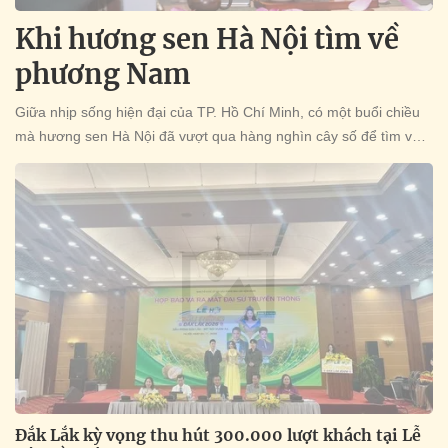
Khi hương sen Hà Nội tìm về
phương Nam
Giữa nhịp sống hiện đại của TP. Hồ Chí Minh, có một buổi chiều
mà hương sen Hà Nội đã vượt qua hàng nghìn cây số để tìm về
phương Nam. Tại An Nhơn Trà, số 54/21 đường 30, phường An
Nhơn, TP. Hồ Chí Minh, những bông sen Bách Diệp Tây Hồ đã
trở thành chiếc cầu nối đặc biệt giữa con người, văn hóa và tình
yêu dành cho trà Việt. Người đứng sau hành trình ấy là nghệ
nhân Dương Lệ – một nghệ nhân trẻ gốc Hà Nội luôn dành trọn
tâm huyết cho việc gìn giữ và lan tỏa văn hóa trà truyền thống.
Đắk Lắk kỳ vọng thu hút 300.000 lượt khách tại Lễ