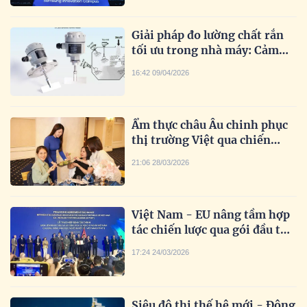
Giải pháp đo lường chất rắn
tối ưu trong nhà máy: Cảm
biến mức, độ ẩm chất rắn và
16:42 09/04/2026
radar đo mức
Ẩm thực châu Âu chinh phục
thị trường Việt qua chiến
dịch “EU Good Food – Good
21:06 28/03/2026
Life”
Việt Nam - EU nâng tầm hợp
tác chiến lược qua gói đầu tư
hơn 560 triệu EUR
17:24 24/03/2026
Siêu đô thị thế hệ mới - Động