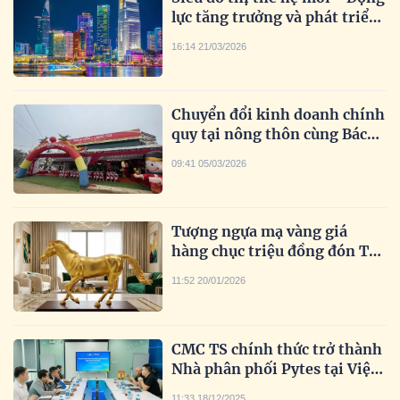
lực tăng trưởng và phát triển
bền vững đô thị Việt Nam
16:14 21/03/2026
trong kỷ nguyên mới
Chuyển đổi kinh doanh chính
quy tại nông thôn cùng Bách
Hóa Làng Tôi
09:41 05/03/2026
Tượng ngựa mạ vàng giá
hàng chục triệu đồng đón Tết
2026
11:52 20/01/2026
CMC TS chính thức trở thành
Nhà phân phối Pytes tại Việt
Nam, thúc đẩy phát triển hạ
11:33 18/12/2025