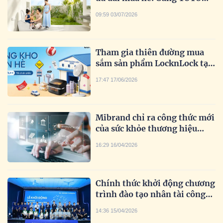
“Tô điểm tiện nghi, Tô màu
09:59 03/07/2026
cuộc sống” trọn vẹn hơn.
Tham gia thiên đường mua
sắm sản phẩm LocknLock tại
sự kiện Brand Day
17:47 17/06/2026
Mibrand chỉ ra công thức mới
của sức khỏe thương hiệu
ngân hàng: AI nâng trải
16:29 16/04/2026
nghiệm, ESG củng cố niềm
tin
Chính thức khởi động chương
trình đào tạo nhân tài công
nghệ Samsung Innovation
14:36 15/04/2026
Campus 2026