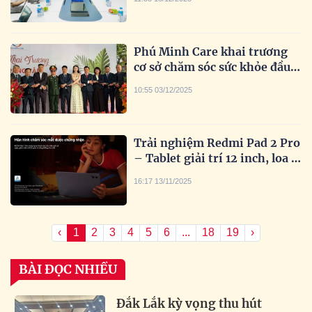
tầng lưu trữ năng lượng trong
giai đoạn chuyển dịch xanh
Phú Minh Care khai trương
cơ sở chăm sóc sức khỏe đầu
tiên tại Hà Nội
10:55 03/12/2025
Trải nghiệm Redmi Pad 2 Pro
– Tablet giải trí 12 inch, loa 4
kênh Dolby Atmos sống động
16:17 13/11/2025
‹
1
2
3
4
5
6
...
18
19
›
BÀI ĐỌC NHIỀU
Đắk Lắk kỳ vọng thu hút