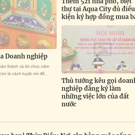
Thêm 521 nhà phố, biệt
thự tại Aqua City đủ điề
kiện ký hợp đồng mua b
ủa Doanh nghiệp
hân thành và lời chúc năm
còn là cách tuyệt vời để
Thủ tướng kêu gọi doan
 tác, khách hàng đã tin tưởng
nghiệp đăng ký làm
những việc lớn của đất
nước