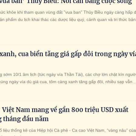
vua ban’ Thủy Biều: Nơi cân bằng cuộc sống
 sức khỏe khi tham quan vùng đất "vua ban" Thủy Biều ngày càng hấp 
n phẩm du lịch khai thác các dược liệu quý, cảnh quan và tri thức bản
hiệm, du khách có dịp thư giãn, cân bằng cuộc sống và khám phá chiều
n di sản TP Huế.
anh, cua biển tăng giá gấp đôi trong ngày ví
 sớm 10/1 âm lịch (tức ngày vía Thần Tài), các chợ lớn chật kín ngườ
úng ngày vía dù giá cua, tôm càng xanh tăng gấp đôi, nhiều sạp vẫn
sau vài giờ.
 Việt Nam mang về gần 800 triệu USD xuất
g tháng đầu năm
 liệu thống kê của Hiệp hội Cà phê - Ca cao Việt Nam, “vàng nâu” của