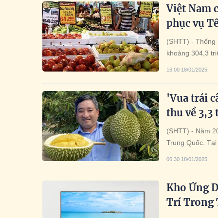
Việt Nam c
phục vụ Tế
(SHTT) - Thống 
khoảng 304,3 tr
của người dân.
16:00 18/01/2025
'Vua trái c
thu về 3,3
(SHTT) - Năm 202
Trung Quốc. Tại 
để tạo ra hàng t
06:30 18/01/2025
Kho Ứng D
Trí Trong