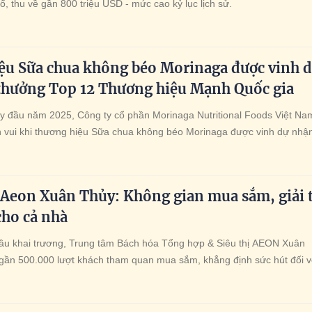
, thu về gần 800 triệu USD - mức cao kỷ lục lịch sử.
ệu Sữa chua không béo Morinaga được vinh 
 thưởng Top 12 Thương hiệu Mạnh Quốc gia
 đầu năm 2025, Công ty cổ phần Morinaga Nutritional Foods Việt Na
 vui khi thương hiệu Sữa chua không béo Morinaga được vinh dự nhận
 12 Thương hiệu Mạnh Quốc gia. Giải thưởng này được tổ chức bởi Việ
 giá Chất lượng Doanh nghiệp và Phát triển Nguồn Nhân lực, phối hợ
n hữu quan. Thành tích này một lần nữa khẳng định vị thế của Morina
Aeon Xuân Thủy: Không gian mua sắm, giải t
thực phẩm dinh dưỡng tại Việt Nam.
cho cả nhà
đầu khai trương, Trung tâm Bách hóa Tổng hợp & Siêu thị AEON Xuân
 gần 500.000 lượt khách tham quan mua sắm, khẳng định sức hút đối v
Cầu Giấy và khu vực lân cận.