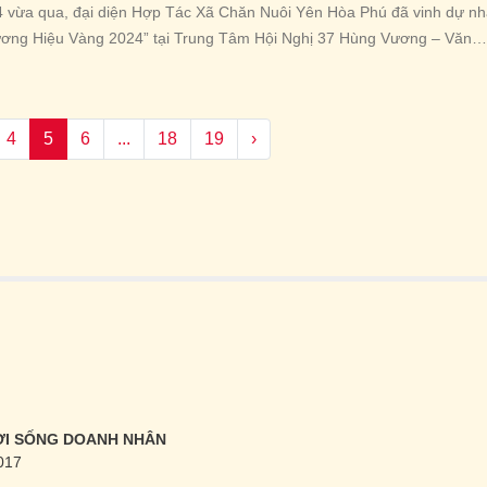
 vừa qua, đại diện Hợp Tác Xã Chăn Nuôi Yên Hòa Phú đã vinh dự n
ương Hiệu Vàng 2024” tại Trung Tâm Hội Nghị 37 Hùng Vương – Văn
. Giải thưởng là sự ghi nhận xứng đáng cho hành trình không ngừng
lực của Hợp Tác Xã Chăn Nuôi Yên Hòa Phú trong suốt hơn 5 năm qua
4
5
6
...
18
19
›
ĐỜI SỐNG DOANH NHÂN
017