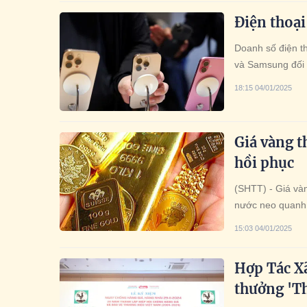
Điện thoạ
Doanh số điện th
và Samsung đối 
Xiaomi...
18:15 04/01/2025
Giá vàng t
hồi phục
(SHTT) - Giá và
nước neo quanh 
15:03 04/01/2025
Hợp Tác X
thưởng 'T