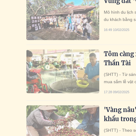
Vùng đất ‘
Mô hình du lịch
du khách bằng sả
địa. Đến trải ng
16:49 10/02/2025
sâu văn hóa miề
Tôm càng x
Thần Tài
(SHTT) - Từ sáng
mua sắm lễ vật c
"cháy" hàng chỉ 
17:28 09/02/2025
'Vàng nâu'
khẩu tron
(SHTT) - Theo số