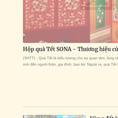
Hộp quà Tết SONA - Thương hiệu c
(SHTT) - Quà Tết là biểu tượng cho sự quan tâm, lòng c
mới đến người thân, gia đình, bạn bè. Ngoài ra, quà Tết 
doanh nghiệp bày tỏ lời tri ân và cảm ơn sâu sắc đến đối
và đồng hành trong suốt những năm qua.