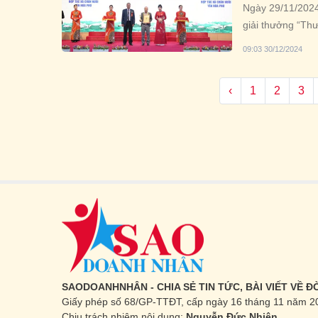
Ngày 29/11/2024
giải thưởng “Th
Phòng Chính Phủ
09:03 30/12/2024
sáng tạo và nỗ 
‹
1
2
3
SAODOANHNHÂN - CHIA SẺ TIN TỨC, BÀI VIẾT VỀ 
Giấy phép số 68/GP-TTĐT, cấp ngày 16 tháng 11 năm 2
Chịu trách nhiệm nội dung:
Nguyễn Đức Nhiên