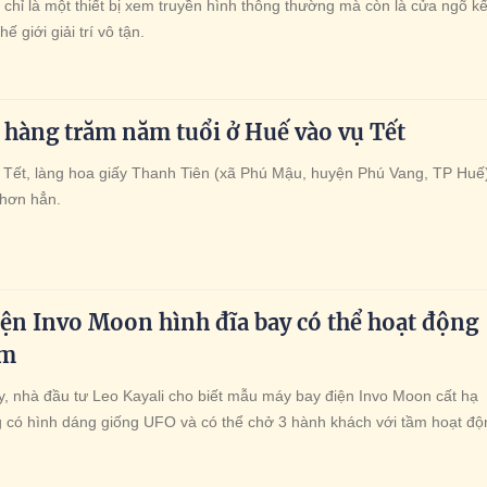
 chỉ là một thiết bị xem truyền hình thông thường mà còn là cửa ngõ kế
ế giới giải trí vô tận.
 hàng trăm năm tuổi ở Huế vào vụ Tết
Tết, làng hoa giấy Thanh Tiên (xã Phú Mậu, huyện Phú Vang, TP Huế)
 hơn hẳn.
ện Invo Moon hình đĩa bay có thể hoạt động
km
y, nhà đầu tư Leo Kayali cho biết mẫu máy bay điện Invo Moon cất hạ
 có hình dáng giống UFO và có thể chở 3 hành khách với tầm hoạt độ