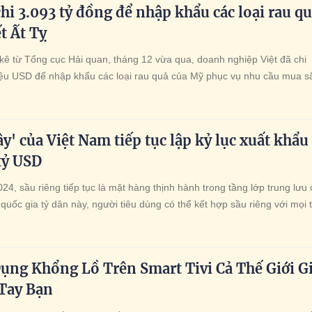
hi 3.093 tỷ đồng để nhập khẩu các loại rau q
t Ất Tỵ
kê từ Tổng cục Hải quan, tháng 12 vừa qua, doanh nghiệp Việt đã chi
iệu USD để nhập khẩu các loại rau quả của Mỹ phục vụ nhu cầu mua 
ây' của Việt Nam tiếp tục lập kỷ lục xuất khẩu
 tỷ USD
4, sầu riêng tiếp tục là mặt hàng thịnh hành trong tầng lớp trung lưu 
quốc gia tỷ dân này, người tiêu dùng có thể kết hợp sầu riêng với mọi 
răm món ăn khác nhau, khiến giới trẻ Trung Quốc phát cuồng.
ụng Khổng Lồ Trên Smart Tivi Cả Thế Giới Gi
 Tay Bạn