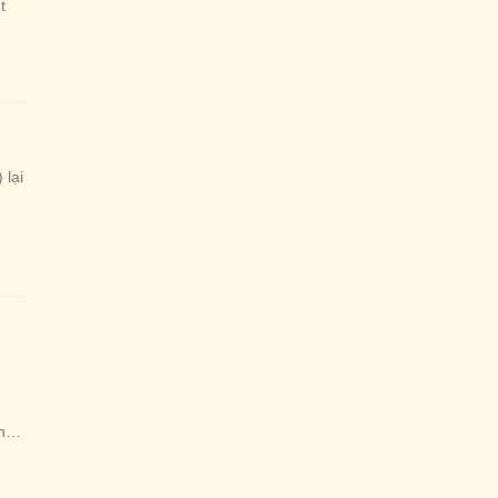
t
 lại
ng