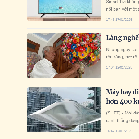
Smart Tivi không
nối bạn với một th
17:46 17/01/2025
Làng nghề
Những ngày cận 
rộn ràng, rực rỡ
17:04 12/01/2025
Máy bay đi
hơn 400 
(SHTT) - Mới đâ
cánh thẳng đứng
480 km.
16:42 12/01/2025