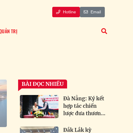
Hotline
Email
QUẢN TRỊ
BÀI ĐỌC NHIỀU
Đà Nẵng: Ký kết
hợp tác chiến
lược đưa thương
hiệu bia lâu đời
của Đức về Việt
Đắk Lắk kỳ