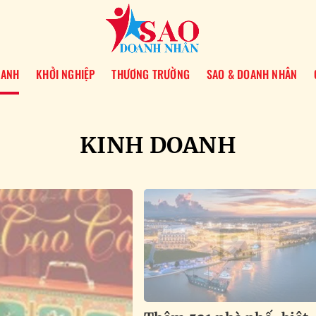
OANH
KHỞI NGHIỆP
THƯƠNG TRƯỜNG
SAO & DOANH NHÂN
KINH DOANH