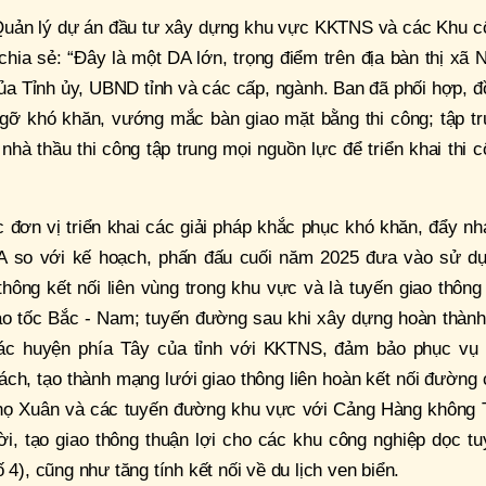
Quản lý dự án đầu tư xây dựng khu vực KKTNS và các Khu c
ia sẻ: “Đây là một DA lớn, trọng điểm trên địa bàn thị xã 
a Tỉnh ủy, UBND tỉnh và các cấp, ngành. Ban đã phối hợp, đ
gỡ khó khăn, vướng mắc bàn giao mặt bằng thi công; tập tr
 nhà thầu thi công tập trung mọi nguồn lực để triển khai thi 
c đơn vị triển khai các giải pháp khắc phục khó khăn, đẩy n
DA so với kế hoạch, phấn đấu cuối năm 2025 đưa vào sử dụ
thông kết nối liên vùng trong khu vực và là tuyến giao thông
cao tốc Bắc - Nam; tuyến đường sau khi xây dựng hoàn thành
 các huyện phía Tây của tỉnh với KKTNS, đảm bảo phục vụ 
ch, tạo thành mạng lưới giao thông liên hoàn kết nối đường
họ Xuân và các tuyến đường khu vực với Cảng Hàng không 
i, tạo giao thông thuận lợi cho các khu công nghiệp dọc tu
 4), cũng như tăng tính kết nối về du lịch ven biển.