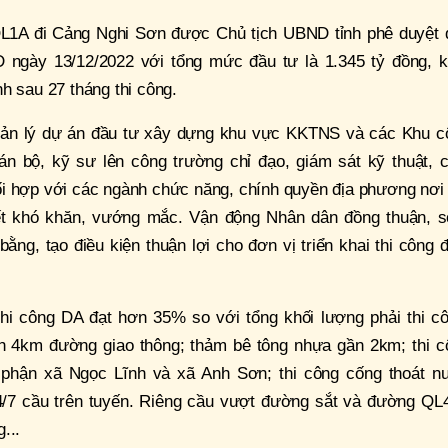
L1A đi Cảng Nghi Sơn được Chủ tịch UBND tỉnh phê duyệt 
 ngày 13/12/2022 với tổng mức đầu tư là 1.345 tỷ đồng, k
h sau 27 tháng thi công.
Quản lý dự án đầu tư xây dựng khu vực KKTNS và các Khu c
 bộ, kỹ sư­ lên công trường chỉ đạo, giám sát kỹ thuật, c
ối hợp với các ngành chức năng, chính quyền địa phương nơi
yết khó khăn, vướng mắc. Vận động Nhân dân đồng thuận, 
ằng, tạo điều kiện thuận lợi cho đơn vị triển khai thi công
thi công DA đạt hơn 35% so với tổng khối lượng phải thi cô
nh 4km đường giao thông; thảm bê tông nhựa gần 2km; thi c
 phận xã Ngọc Lĩnh và xã Anh Sơn; thi công cống thoát n
 4/7 cầu trên tuyến. Riêng cầu vượt đường sắt và đường QL
...