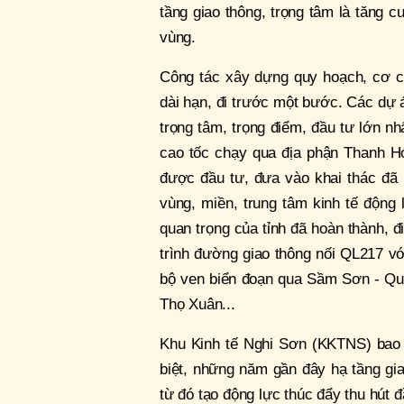
tầng giao thông, trọng tâm là tăng c
vùng.
Công tác xây dựng quy hoạch, cơ ch
dài hạn, đi trước một bước. Các dự á
trọng tâm, trọng điểm, đầu tư lớn n
cao tốc chạy qua địa phận Thanh H
được đầu tư, đưa vào khai thác đã h
vùng, miền, trung tâm kinh tế động
quan trọng của tỉnh đã hoàn thành, 
trình đường giao thông nối QL217 
bộ ven biển đoạn qua Sầm Sơn - Q
Thọ Xuân...
Khu Kinh tế Nghi Sơn (KKTNS) bao g
biệt, những năm gần đây hạ tầng g
từ đó tạo động lực thúc đẩy thu hút đầ