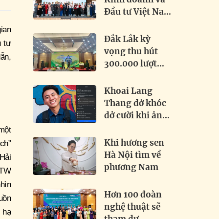
Đầu tư Việt Nam
– Quốc tế 2026:
ian
Khai phá tiềm
Đắk Lắk kỳ
 tư
năng, thúc đẩy
vọng thu hút
dẫn,
hợp tác toàn cầu
300.000 lượt
khách tại Lễ hội
Sầu riêng 2026
Khoai Lang
Thang dở khóc
dở cười khi ảnh
chính chủ bị
 một
đánh bản quyền
Khi hương sen
ích”
Hà Nội tìm về
Hải
phương Nam
/TW
hìn
Hơn 100 đoàn
guồn
nghệ thuật sẽ
n hạ