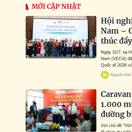
MỚI CẬP NHẬT
Hội nghị
Nam – Q
thúc đẩy
Ngày 31/7, tại 
Nam (VECA) đã t
Quốc tế 2026 vớ
Nguyễn Huế
Caravan 
1.000 m
đường b
Với chủ đề "Vữn
tổ chức dự kiến