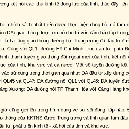
ường kết nối các khu kinh tế động lực của tỉnh, thúc đẩy liên
ế, chính sách phát triển được thực hiện đồng bộ, có tầm n
n (DA) giao thông được ưu tiên bố trí vốn đảm bảo tập trung
hất là hạ tầng giao thông đường bộ. Trung ương đã đầu tư đ
óa. Cùng với QL1, đường Hồ Chí Minh, trục cao tốc phía Đ
ình thành tuyến giao thông đối ngoại mới của tỉnh, kết nối
 lực của tỉnh, khu vực và cả nước. Một số tuyến đường kết 
đi vào sử dụng trong thời gian qua như: DA đầu tư xây dựng 
với QL45 và QL47; DA đường nối QL1 với QL45; DA tuyến đư
uảng Xương; DA đường nối TP Thanh Hóa với Cảng Hàng kh
iờ cũng gợi lên trong hình dung về sự sôi động, tấp nập. 
iao thông của KKTNS được Trung ương và tỉnh quan tâm đầu 
u tư, phát triển kinh tế - xã hội của tỉnh và khu vực.