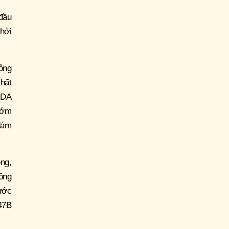
đầu
hởi
ông
hất
 DA
sớm
 đảm
ng,
ông
ước
47B