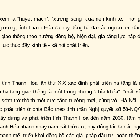
xem là “huyết mạch”, “xương sống” của nền kinh tế. Thời g
 ương, tỉnh Thanh Hóa đã huy động tối đa các nguồn lực đầu
 giao thông theo hướng đồng bộ, hiện đại, gia tăng lực hấp 
 lực thúc đẩy kinh tế - xã hội phát triển.
 tỉnh Thanh Hóa lần thứ XIX xác định phát triển hạ tầng là
n hạ tầng giao thông là một trong những “chìa khóa”, “mắt x
 sớm trở thành một cực tăng trưởng mới, cùng với Hà Nội, 
c phát triển ở phía Bắc theo tinh thần Nghị quyết số 58-NQ
xây dựng và phát triển tỉnh Thanh Hóa đến năm 2030, tầm n
hanh Hóa nhanh nhạy nắm bắt thời cơ, huy động tối đa các n
, mạnh mẽ, triển khai đồng bộ các giải pháp đầu tư, hoàn thiệ