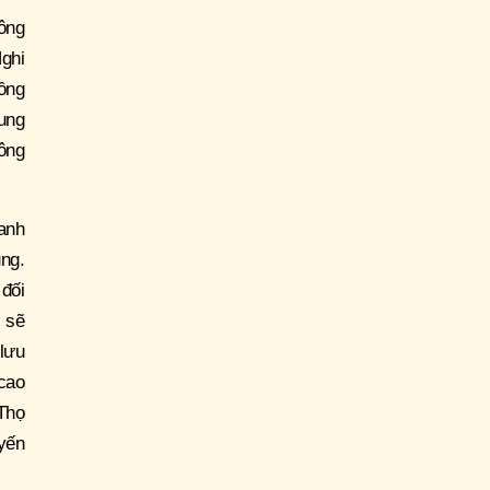
ông
Nghi
ồng
ung
công
hanh
ng.
 đối
 sẽ
lưu
 cao
Thọ
yến