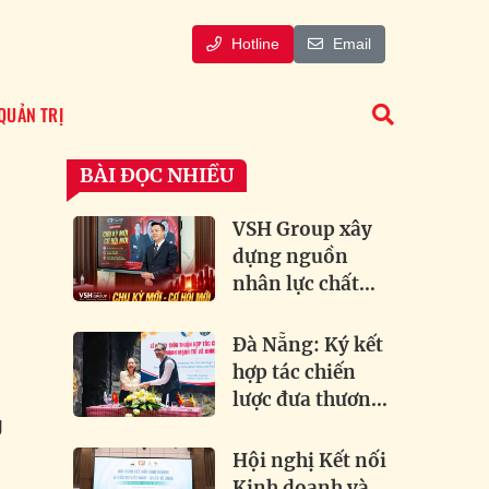
Hotline
Email
QUẢN TRỊ
BÀI ĐỌC NHIỀU
VSH Group xây
dựng nguồn
nhân lực chất
i
lượng cao đón
dầu xu hướng
Đà Nẵng: Ký kết
bất động sản
hợp tác chiến
lược đưa thương
g
hiệu bia lâu đời
của Đức về Việt
Hội nghị Kết nối
Nam
Kinh doanh và