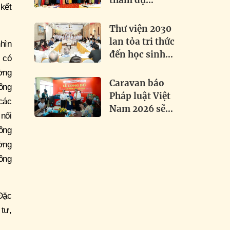
tham dự
 kết
Festival Dân ca
Dân vũ Quốc tế
Thư viện 2030
2026 tại Điện
lan tỏa tri thức
hìn
Biên
đến học sinh
, có
Việt - Lào tại
ường
Attapeu
Caravan báo
ông
Pháp luật Việt
 các
Nam 2026 sẽ
nối
trao 1.000 mũ
công
bảo hiểm, thắp
ờng
sáng hơn 3 km
ông
đường biên
Đặc
tư,