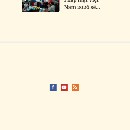
Pháp luật Việt
Nam 2026 sẽ
trao 1.000 mũ
bảo hiểm,
thắp sáng hơn
3 km đường
biên