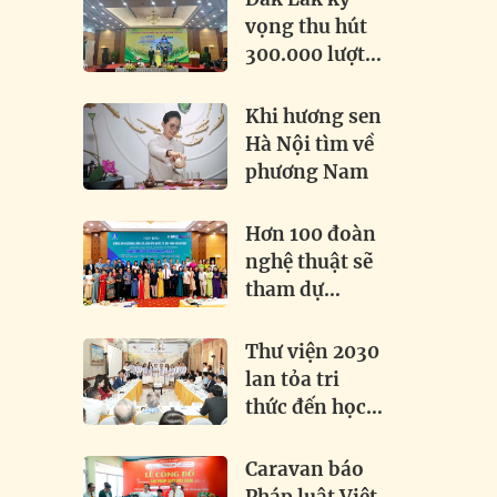
Khai phá tiềm
vọng thu hút
năng, thúc
300.000 lượt
đẩy hợp tác
khách tại Lễ
toàn cầu
hội Sầu riêng
Khi hương sen
2026
Hà Nội tìm về
phương Nam
Hơn 100 đoàn
nghệ thuật sẽ
tham dự
Festival Dân
ca Dân vũ
Thư viện 2030
Quốc tế 2026
lan tỏa tri
tại Điện Biên
thức đến học
sinh Việt -
Lào tại
Caravan báo
Attapeu