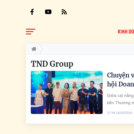
KINH D
TND Group
Chuyện về
hội Doan
Giữa cái nắng
tiến Thương m
doanh nhân tề
17:44 15/04/2024
vest sang trọ
đàm, chân chạy
một nữ doanh