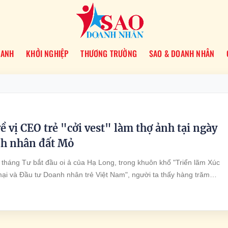
OANH
KHỞI NGHIỆP
THƯƠNG TRƯỜNG
SAO & DOANH NHÂN
 vị CEO trẻ "cởi vest" làm thợ ảnh tại ngày
h nhân đất Mỏ
 tháng Tư bắt đầu oi ả của Hạ Long, trong khuôn khổ "Triển lãm Xúc
ại và Đầu tư Doanh nhân trẻ Việt Nam", người ta thấy hàng trăm
 tựu, tay bắt mặt mừng, áo quần là lượt. Nhưng lọt thỏm giữa những b
ng ấy, có một chàng trai trẻ với chiếc áo phông đẫm mồ hôi, tay cầm bộ
 như con thoi, vừa chỉ đạo ê-kíp, vừa cúi người chỉnh lại tà áo dài ch
 nhân tiền bối. Đó là Nguyễn Thành Nam – CEO của TND Group.