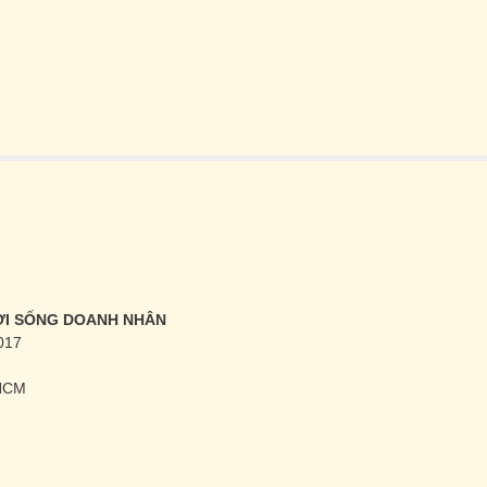
ĐỜI SỐNG DOANH NHÂN
017
.HCM