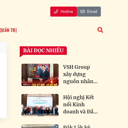
Hotline
Email
QUẢN TRỊ
BÀI ĐỌC NHIỀU
VSH Group
xây dựng
nguồn nhân
lực chất lượng
cao đón dầu
Hội nghị Kết
xu hướng bất
nối Kinh
ộ
động sản
doanh và Đầu
tư Việt Nam –
o
Quốc tế 2026:
Đắk Lắk kỳ