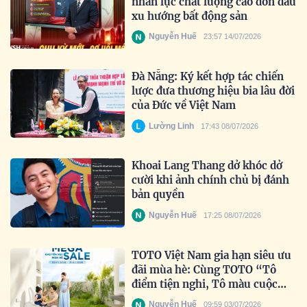
nhân lực chất lượng cao đón dầu
xu hướng bất động sản
Nguyễn Huế
23:57 14/07/2026
Đà Nẵng: Ký kết hợp tác chiến
lược đưa thương hiệu bia lâu đời
của Đức về Việt Nam
Lường Linh
17:43 08/07/2026
Khoai Lang Thang dở khóc dở
cười khi ảnh chính chủ bị đánh
bản quyền
Nguyễn Huế
17:25 08/07/2026
TOTO Việt Nam gia hạn siêu ưu
đãi mùa hè: Cùng TOTO “Tô
điểm tiện nghi, Tô màu cuộc
sống” trọn vẹn hơn.
Nguyễn Huế
09:59 03/07/2026