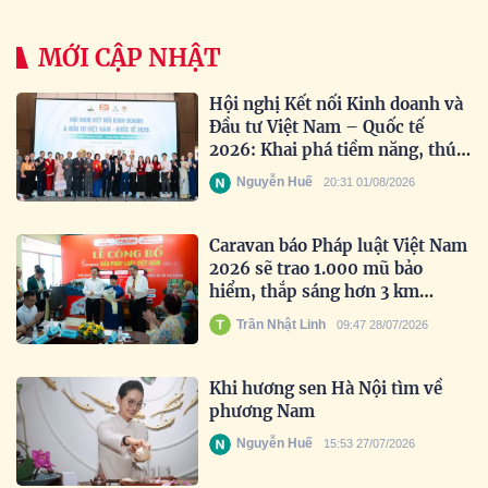
MỚI CẬP NHẬT
Hội nghị Kết nối Kinh doanh và
Đầu tư Việt Nam – Quốc tế
2026: Khai phá tiềm năng, thúc
đẩy hợp tác toàn cầu
Nguyễn Huế
20:31 01/08/2026
Caravan báo Pháp luật Việt Nam
2026 sẽ trao 1.000 mũ bảo
hiểm, thắp sáng hơn 3 km
đường biên
Trần Nhật Linh
09:47 28/07/2026
Khi hương sen Hà Nội tìm về
phương Nam
Nguyễn Huế
15:53 27/07/2026