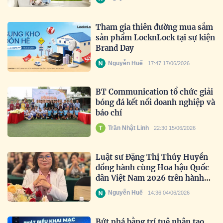
Tham gia thiên đường mua sắm
sản phẩm LocknLock tại sự kiện
Brand Day
Nguyễn Huế
17:47 17/06/2026
BT Communication tổ chức giải
bóng đá kết nối doanh nghiệp và
báo chí
Trần Nhật Linh
22:30 15/06/2026
Luật sư Đặng Thị Thúy Huyền
đồng hành cùng Hoa hậu Quốc
dân Việt Nam 2026 trên hành
trình tìm kiếm nhan sắc truyền
Nguyễn Huế
14:36 04/06/2026
cảm hứng
Bứt phá bằng trí tuệ nhân tạo