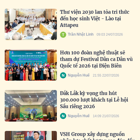
Thư viện 2030 lan tỏa tri thức
đến học sinh Việt - Lào tại
Attapeu
Trần Nhật Linh
09:03 24/07/2026
Hơn 100 đoàn nghệ thuật sẽ
tham dự Festival Dân ca Dân vũ
Quốc tế 2026 tại Điện Biên
Nguyễn Huế
21:55 22/07/2026
Đắk Lắk kỳ vọng thu hút
300.000 lượt khách tại Lễ hội
Sầu riêng 2026
Nguyễn Huế
14:09 21/07/2026
VSH Group xây dựng nguồn