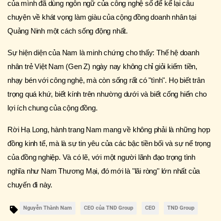
của mình đã dùng ngôn ngữ của công nghệ số để kể lại câu
chuyện về khát vọng làm giàu của cộng đồng doanh nhân tại
Quảng Ninh một cách sống động nhất.
Sự hiện diện của Nam là minh chứng cho thấy: Thế hệ doanh
nhân trẻ Việt Nam (Gen Z) ngày nay không chỉ giỏi kiếm tiền,
nhạy bén với công nghệ, mà còn sống rất có "tình". Họ biết trân
trọng quá khứ, biết kính trên nhường dưới và biết cống hiến cho
lợi ích chung của cộng đồng.
Rời Hạ Long, hành trang Nam mang về không phải là những hợp
đồng kinh tế, mà là sự tin yêu của các bậc tiền bối và sự nể trọng
của đồng nghiệp. Và có lẽ, với một người lãnh đạo trọng tình
nghĩa như Nam Thương Mại, đó mới là "lãi ròng" lớn nhất của
chuyến đi này.
Nguyễn Thành Nam
CEO của TND Group
CEO
TND Group