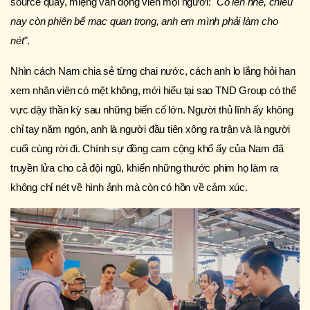
source quay, miệng vẫn động viên mọi người:
"Cố lên nhé, chiều
nay còn phiên bế mạc quan trọng, anh em mình phải làm cho
nét"
.
Nhìn cách Nam chia sẻ từng chai nước, cách anh lo lắng hỏi han
xem nhân viên có mệt không, mới hiểu tại sao TND Group có thể
vực dậy thần kỳ sau những biến cố lớn. Người thủ lĩnh ấy không
chỉ tay năm ngón, anh là người đầu tiên xông ra trận và là người
cuối cùng rời đi. Chính sự đồng cam cộng khổ ấy của Nam đã
truyền lửa cho cả đội ngũ, khiến những thước phim họ làm ra
không chỉ nét về hình ảnh mà còn có hồn về cảm xúc.