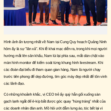
Hình ảnh ấn tượng nhất về Nam tại Cung Quy hoạch Quảng Ninh
hôm ấy là sự "lăn xả". Khi lễ khai mạc diễn ra, trong khi mọi người
hướng mắt lên sân khấu, Nam lùi lại phía sau, mắt dán chặt vào
màn hình monitor để kiểm soát từng khung hình livestream. Khi
các đoàn đại biểu đi tham quan gian hàng, Nam là người chạy
trước tiên phong để dẹp đường, tìm góc máy đẹp nhất để tôn vinh
các lãnh đạo.
Có những khoảnh khắc, vị CEO trẻ ấy quỳ hẳn gối xuống sàn
gạch lạnh ngắt để ê-kíp bắt được góc quay "hùng tráng" nhất của
các doanh nhân đàn anh. Mồ hôi ướt đẫm lưng áo, tóc bết lại vì