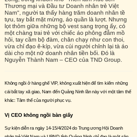
Thương mại và Đầu tư Doanh nhân trẻ Việt
Nam", người ta thấy hàng trăm doanh nhân tề
tựu, tay bắt mặt mừng, áo quần là lượt. Nhưng
lọt thỏm giữa những bộ vest sang trọng ấy, có
một chàng trai trẻ với chiếc áo phông đẫm mồ
hôi, tay cầm bộ đàm, chân chạy như con thoi,
vừa chỉ đạo ê-kíp, vừa cúi người chỉnh lại tà áo
dài cho một nữ doanh nhân tiền bối. Đó là
Nguyễn Thành Nam – CEO của TND Group.
Không ngồi ở hàng ghế VIP, không xuất hiện để tìm kiếm những
cái bắt tay xã giao, Nam đến Quảng Ninh lần này với một tâm thế
khác: Tâm thế của người phục vụ.
Vị CEO không ngồi bàn giấy
Sự kiện diễn ra ngày 14-15/4/2024 do Trung ương Hội Doanh
nhân trẻ Việt Nam và UBND tỉnh Quảng Ninh chỉ đạo là một sân