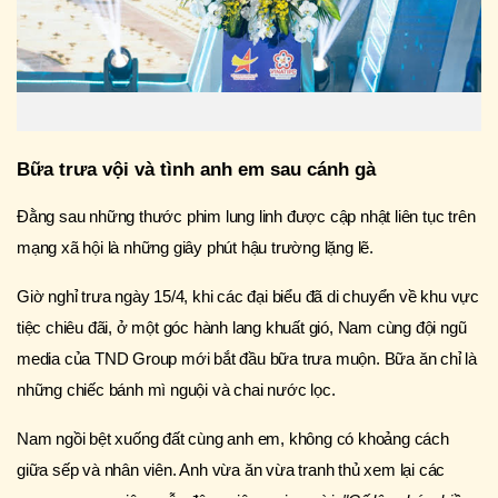
Bữa trưa vội và tình anh em sau cánh gà
Đằng sau những thước phim lung linh được cập nhật liên tục trên
mạng xã hội là những giây phút hậu trường lặng lẽ.
Giờ nghỉ trưa ngày 15/4, khi các đại biểu đã di chuyển về khu vực
tiệc chiêu đãi, ở một góc hành lang khuất gió, Nam cùng đội ngũ
media của TND Group mới bắt đầu bữa trưa muộn. Bữa ăn chỉ là
những chiếc bánh mì nguội và chai nước lọc.
Nam ngồi bệt xuống đất cùng anh em, không có khoảng cách
giữa sếp và nhân viên. Anh vừa ăn vừa tranh thủ xem lại các