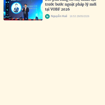
trước bước ngoặt pháp lý mới
tại VOBF 2026
Nguyễn Huế
16:53 28/05/2026
Lan tỏa tinh thần đổi mới sáng
tạo trong học sinh Việt
Nguyễn Huế
17:35 19/05/2026
Uy tín được khẳng định qua thời
gian: Prudential tiếp tục được
vinh danh tại Giải thưởng Rồng
Vàng 2026
Nguyễn Huế
16:28 18/05/2026
Lan tỏa vẻ đẹp tâm hồn và tri
thức Việt ra thế giới tại Miss
Culture Vietnam Global 2026