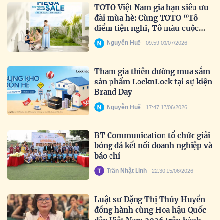
TOTO Việt Nam gia hạn siêu ưu
đãi mùa hè: Cùng TOTO “Tô
điểm tiện nghi, Tô màu cuộc
sống” trọn vẹn hơn.
Nguyễn Huế
09:59 03/07/2026
Tham gia thiên đường mua sắm
sản phẩm LocknLock tại sự kiện
Brand Day
Nguyễn Huế
17:47 17/06/2026
BT Communication tổ chức giải
bóng đá kết nối doanh nghiệp và
báo chí
Trần Nhật Linh
22:30 15/06/2026
Luật sư Đặng Thị Thúy Huyền
đồng hành cùng Hoa hậu Quốc