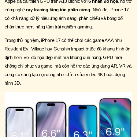
Apple đã cải thiện GPU trên A19 Bionic với
6 nhân đồ họa
, hỗ trợ
công nghệ
ray tracing tăng tốc phần cứng
. Nhờ đó, iPhone 17
có khả năng xử lý hiệu ứng ánh sáng, phản chiếu và bóng đổ
chân thực hơn, nâng tầm trải nghiệm gaming.
Trong thử nghiệm, iPhone 17 có thể chơi các game AAA như
Resident Evil Village hay Genshin Impact ở tốc độ khung hình ổn
định hơn, với đồ họa đẹp mắt mà không quá nóng. GPU mới
không chỉ phục vụ game, mà còn hỗ trợ các ứng dụng AR, VR và
công cụ sáng tạo nội dung như chỉnh sửa video 4K hoặc dựng
hình 3D.