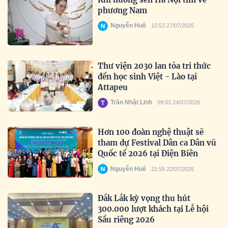
phương Nam
Nguyễn Huế
15:53 27/07/2026
Thư viện 2030 lan tỏa tri thức
đến học sinh Việt - Lào tại
Attapeu
Trần Nhật Linh
09:03 24/07/2026
Hơn 100 đoàn nghệ thuật sẽ
tham dự Festival Dân ca Dân vũ
Quốc tế 2026 tại Điện Biên
Nguyễn Huế
21:55 22/07/2026
Đắk Lắk kỳ vọng thu hút
300.000 lượt khách tại Lễ hội
Sầu riêng 2026