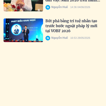
dân Việt Nam 2026 trên hành
trình tìm kiếm nhan sắc truyền
Nguyễn Huế
14:36 04/06/2026
cảm hứng
Bứt phá bằng trí tuệ nhân tạo
trước bước ngoặt pháp lý mới
tại VOBF 2026
Nguyễn Huế
16:53 28/05/2026
Lan tỏa tinh thần đổi mới sáng
tạo trong học sinh Việt
Nguyễn Huế
17:35 19/05/2026
Uy tín được khẳng định qua thời
gian: Prudential tiếp tục được
vinh danh tại Giải thưởng Rồng
Vàng 2026
Nguyễn Huế
16:28 18/05/2026