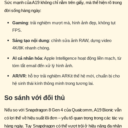
Sức mạnh của A19 không chỉ nằm trên giấy, mà thể hiện rõ trong
đời sống hàng ngày:
Gaming
: trải nghiệm mượt mà, hình ảnh đẹp, không tụt
FPS.
Sáng tạo nội dung
: chỉnh sửa ảnh RAW, dựng video
4K/8K nhanh chóng.
AI cá nhân hóa
: Apple Intelligence hoạt động liền mạch, từ
tóm tắt email đến xử lý hình ảnh.
AR/VR
: hỗ trợ trải nghiệm ARKit thế hệ mới, chuẩn bị cho
hệ sinh thái kính thông minh trong tương lai.
So sánh với đối thủ
Nếu so với Snapdragon 8 Gen 4 của Qualcomm, A19 Bionic vẫn
có lợi thế về hiệu suất lõi đơn – yếu tố quan trọng trong các tác vụ
hàng ngày. Tuy Snapdragon có thể vượt trội ở hiệu năng đa nhân