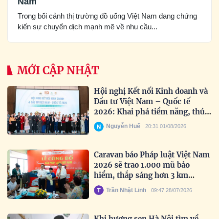
Nam
Trong bối cảnh thị trường đồ uống Việt Nam đang chứng
kiến sự chuyển dịch mạnh mẽ về nhu cầu...
MỚI CẬP NHẬT
Hội nghị Kết nối Kinh doanh và
Đầu tư Việt Nam – Quốc tế
2026: Khai phá tiềm năng, thúc
đẩy hợp tác toàn cầu
Nguyễn Huế
20:31 01/08/2026
Caravan báo Pháp luật Việt Nam
2026 sẽ trao 1.000 mũ bảo
hiểm, thắp sáng hơn 3 km
đường biên
Trần Nhật Linh
09:47 28/07/2026
Khi hương sen Hà Nội tìm về