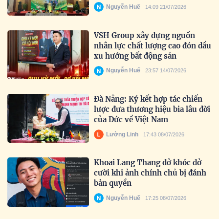
Nguyễn Huế
14:09 21/07/2026
VSH Group xây dựng nguồn
nhân lực chất lượng cao đón dầu
xu hướng bất động sản
Nguyễn Huế
23:57 14/07/2026
Đà Nẵng: Ký kết hợp tác chiến
lược đưa thương hiệu bia lâu đời
của Đức về Việt Nam
Lường Linh
17:43 08/07/2026
Khoai Lang Thang dở khóc dở
cười khi ảnh chính chủ bị đánh
bản quyền
Nguyễn Huế
17:25 08/07/2026