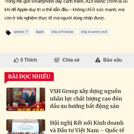
Trong thế giới smartphone đầy cạnh tranh, A19 Bionic chính là vũ
khí để Apple duy trì vị thế dẫn đầu – không chỉ ở sức mạnh, mà
còn ở trải nghiệm thực tế mà người dùng nhận được.
iphone 17
Apple
chip a19 bionic
chip A-series mới
0
Thích
Chia sẻ
Báo xấu
BÀI ĐỌC NHIỀU
VSH Group xây dựng nguồn
nhân lực chất lượng cao đón
dầu xu hướng bất động sản
Hội nghị Kết nối Kinh doanh
và Đầu tư Việt Nam – Quốc tế