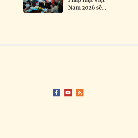
Pháp luật Việt
Nam 2026 sẽ
trao 1.000 mũ
bảo hiểm,
thắp sáng hơn
3 km đường
biên