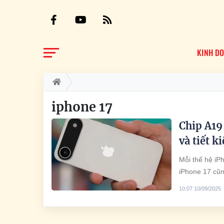
KINH D
iphone 17
Chip A19
và tiết 
Mỗi thế hệ iP
iPhone 17 cũn
động nhờ tiến 
10:07 10/09/2025
lượng đáng ki
còn là cách nó