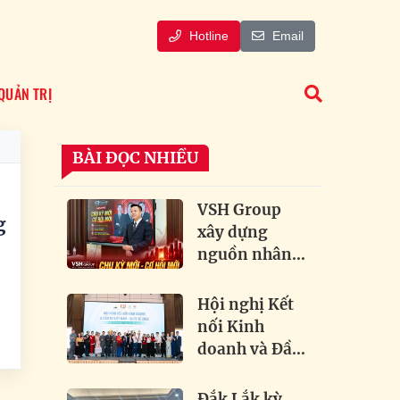
Hotline
Email
QUẢN TRỊ
BÀI ĐỌC NHIỀU
VSH Group
g
xây dựng
nguồn nhân
lực chất lượng
cao đón dầu
Hội nghị Kết
xu hướng bất
nối Kinh
động sản
doanh và Đầu
à
tư Việt Nam –
Quốc tế 2026:
Đắk Lắk kỳ