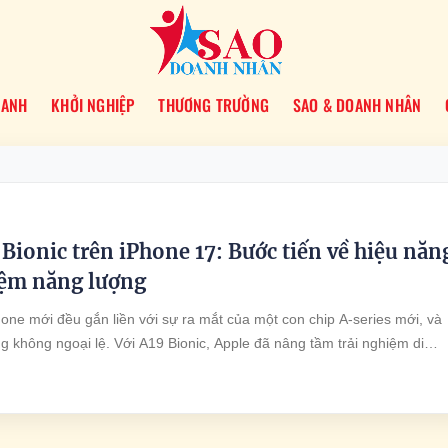
OANH
KHỞI NGHIỆP
THƯƠNG TRƯỜNG
SAO & DOANH NHÂN
 Bionic trên iPhone 17: Bước tiến về hiệu năn
kiệm năng lượng
hone mới đều gắn liền với sự ra mắt của một con chip A-series mới, và
g không ngoại lệ. Với A19 Bionic, Apple đã nâng tầm trải nghiệm di
trình sản xuất tiên tiến, hiệu năng vượt trội và khả năng tiết kiệm năng
nh ngạc. Nhưng điều khiến A19 đặc biệt không chỉ là sức mạnh thô, m
 kết hợp cùng trí tuệ nhân tạo để định hình thế hệ iPhone mới.