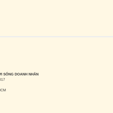
ĐỜI SỐNG DOANH NHÂN
017
.HCM