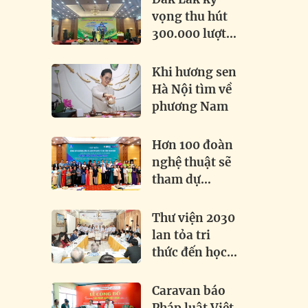
Khai phá tiềm
vọng thu hút
năng, thúc
300.000 lượt
đẩy hợp tác
khách tại Lễ
toàn cầu
hội Sầu riêng
Khi hương sen
2026
Hà Nội tìm về
phương Nam
Hơn 100 đoàn
nghệ thuật sẽ
tham dự
Festival Dân
ca Dân vũ
Thư viện 2030
Quốc tế 2026
lan tỏa tri
tại Điện Biên
thức đến học
sinh Việt -
Lào tại
Caravan báo
Attapeu