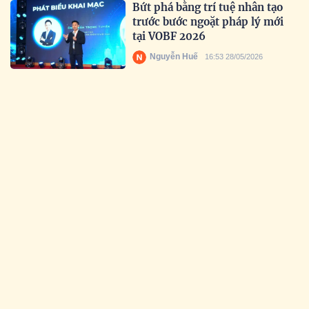
Bứt phá bằng trí tuệ nhân tạo
trước bước ngoặt pháp lý mới
tại VOBF 2026
Nguyễn Huế
16:53 28/05/2026
Lan tỏa tinh thần đổi mới sáng
tạo trong học sinh Việt
Nguyễn Huế
17:35 19/05/2026
Uy tín được khẳng định qua thời
gian: Prudential tiếp tục được
vinh danh tại Giải thưởng Rồng
Vàng 2026
Nguyễn Huế
16:28 18/05/2026
Lan tỏa vẻ đẹp tâm hồn và tri
thức Việt ra thế giới tại Miss
Culture Vietnam Global 2026