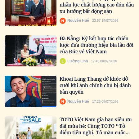
nhân lực chất lượng cao đón dầu
xu hướng bất động sản
Nguyễn Huế
23:57 14/07/2026
Đà Nẵng: Ký kết hợp tác chiến
lược đưa thương hiệu bia lâu đời
của Đức về Việt Nam
Lường Linh
17:43 08/07/2026
Khoai Lang Thang dở khóc dở
cười khi ảnh chính chủ bị đánh
bản quyền
Nguyễn Huế
17:25 08/07/2026
TOTO Việt Nam gia hạn siêu ưu
đãi mùa hè: Cùng TOTO “Tô
điểm tiện nghi, Tô màu cuộc