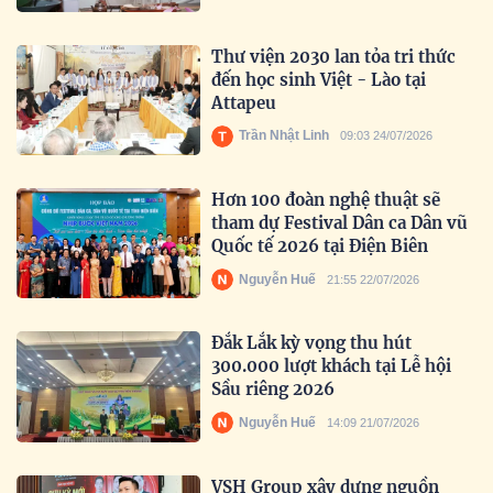
Thư viện 2030 lan tỏa tri thức
đến học sinh Việt - Lào tại
Attapeu
Trần Nhật Linh
09:03 24/07/2026
Hơn 100 đoàn nghệ thuật sẽ
tham dự Festival Dân ca Dân vũ
Quốc tế 2026 tại Điện Biên
Nguyễn Huế
21:55 22/07/2026
Đắk Lắk kỳ vọng thu hút
300.000 lượt khách tại Lễ hội
Sầu riêng 2026
Nguyễn Huế
14:09 21/07/2026
VSH Group xây dựng nguồn