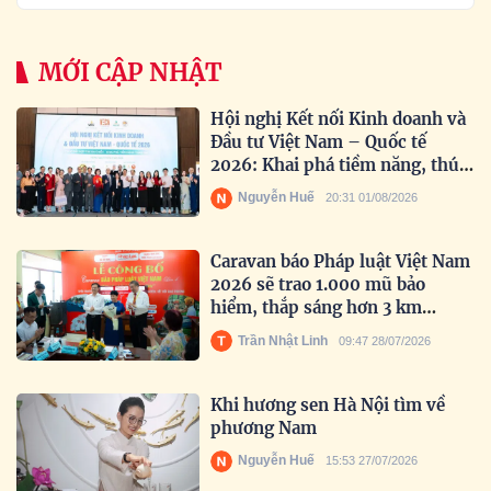
MỚI CẬP NHẬT
Hội nghị Kết nối Kinh doanh và
Đầu tư Việt Nam – Quốc tế
2026: Khai phá tiềm năng, thúc
đẩy hợp tác toàn cầu
Nguyễn Huế
20:31 01/08/2026
Caravan báo Pháp luật Việt Nam
2026 sẽ trao 1.000 mũ bảo
hiểm, thắp sáng hơn 3 km
đường biên
Trần Nhật Linh
09:47 28/07/2026
Khi hương sen Hà Nội tìm về
phương Nam
Nguyễn Huế
15:53 27/07/2026