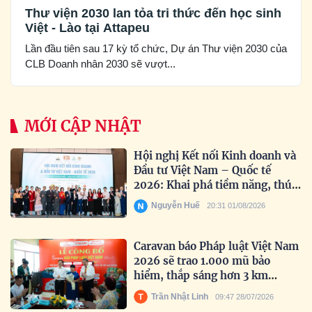
Thư viện 2030 lan tỏa tri thức đến học sinh
Việt - Lào tại Attapeu
Lần đầu tiên sau 17 kỳ tổ chức, Dự án Thư viện 2030 của
CLB Doanh nhân 2030 sẽ vượt...
MỚI CẬP NHẬT
Hội nghị Kết nối Kinh doanh và
Đầu tư Việt Nam – Quốc tế
2026: Khai phá tiềm năng, thúc
đẩy hợp tác toàn cầu
Nguyễn Huế
20:31 01/08/2026
Caravan báo Pháp luật Việt Nam
2026 sẽ trao 1.000 mũ bảo
hiểm, thắp sáng hơn 3 km
đường biên
Trần Nhật Linh
09:47 28/07/2026