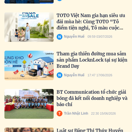
TOTO Việt Nam gia hạn siêu ưu
đãi mùa hè: Cùng TOTO “Tô
điểm tiện nghi, Tô màu cuộc
sống” trọn vẹn hơn.
Nguyễn Huế
09:59 03/07/2026
Tham gia thiên đường mua sắm
sản phẩm LocknLock tại sự kiện
Brand Day
Nguyễn Huế
17:47 17/06/2026
BT Communication tổ chức giải
bóng đá kết nối doanh nghiệp và
báo chí
Trần Nhật Linh
22:30 15/06/2026
Luật sư Đặng Thị Thúy Huyền