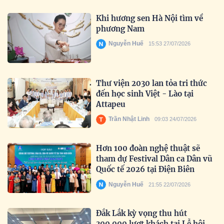
Khi hương sen Hà Nội tìm về
phương Nam
Nguyễn Huế
15:53 27/07/2026
Thư viện 2030 lan tỏa tri thức
đến học sinh Việt - Lào tại
Attapeu
Trần Nhật Linh
09:03 24/07/2026
Hơn 100 đoàn nghệ thuật sẽ
tham dự Festival Dân ca Dân vũ
Quốc tế 2026 tại Điện Biên
Nguyễn Huế
21:55 22/07/2026
Đắk Lắk kỳ vọng thu hút
300.000 lượt khách tại Lễ hội