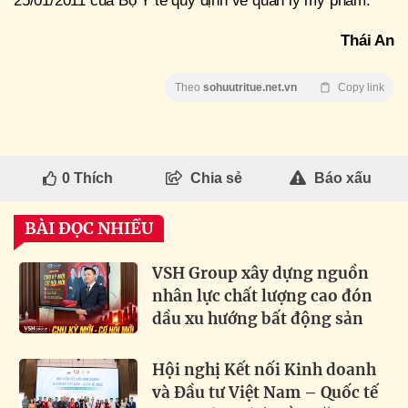
25/01/2011 của Bộ Y tế quy định về quản lý mỹ phẩm.
Thái An
Theo
sohuutritue.net.vn
Copy link
0
Thích
Chia sẻ
Báo xấu
BÀI ĐỌC NHIỀU
VSH Group xây dựng nguồn
nhân lực chất lượng cao đón
dầu xu hướng bất động sản
Hội nghị Kết nối Kinh doanh
và Đầu tư Việt Nam – Quốc tế