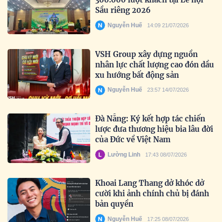
Sầu riêng 2026
Nguyễn Huế
14:09 21/07/2026
VSH Group xây dựng nguồn
nhân lực chất lượng cao đón dầu
xu hướng bất động sản
Nguyễn Huế
23:57 14/07/2026
Đà Nẵng: Ký kết hợp tác chiến
lược đưa thương hiệu bia lâu đời
của Đức về Việt Nam
Lường Linh
17:43 08/07/2026
Khoai Lang Thang dở khóc dở
cười khi ảnh chính chủ bị đánh
bản quyền
Nguyễn Huế
17:25 08/07/2026