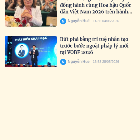
đồng hành cùng Hoa hậu Quốc
dân Việt Nam 2026 trên hành
trình tìm kiếm nhan sắc truyền
Nguyễn Huế
14:36 04/06/2026
cảm hứng
Bứt phá bằng trí tuệ nhân tạo
trước bước ngoặt pháp lý mới
tại VOBF 2026
Nguyễn Huế
16:53 28/05/2026
Lan tỏa tinh thần đổi mới sáng
tạo trong học sinh Việt
Nguyễn Huế
17:35 19/05/2026
Uy tín được khẳng định qua thời
gian: Prudential tiếp tục được
vinh danh tại Giải thưởng Rồng