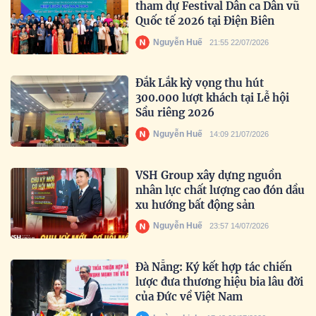
tham dự Festival Dân ca Dân vũ
Quốc tế 2026 tại Điện Biên
Nguyễn Huế
21:55 22/07/2026
Đắk Lắk kỳ vọng thu hút
300.000 lượt khách tại Lễ hội
Sầu riêng 2026
Nguyễn Huế
14:09 21/07/2026
VSH Group xây dựng nguồn
nhân lực chất lượng cao đón dầu
xu hướng bất động sản
Nguyễn Huế
23:57 14/07/2026
Đà Nẵng: Ký kết hợp tác chiến
lược đưa thương hiệu bia lâu đời
của Đức về Việt Nam