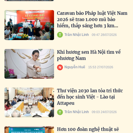
Caravan báo Pháp luật Việt Nam
2026 sẽ trao 1.000 mũ bảo
hiểm, thắp sáng hơn 3 km
đường biên
Trần Nhật Linh
09:47 28/07/2026
Khi hương sen Hà Nội tìm về
phương Nam
Nguyễn Huế
15:53 27/07/2026
Thư viện 2030 lan tỏa tri thức
đến học sinh Việt - Lào tại
Attapeu
Trần Nhật Linh
09:03 24/07/2026
Hơn 100 đoàn nghệ thuật sẽ