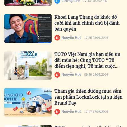
Lường Linh
17:43 08/07/2026
Khoai Lang Thang dở khóc dở
cười khi ảnh chính chủ bị đánh
bản quyền
Nguyễn Huế
17:25 08/07/2026
TOTO Việt Nam gia hạn siêu ưu
đãi mùa hè: Cùng TOTO “Tô
điểm tiện nghi, Tô màu cuộc
sống” trọn vẹn hơn.
Nguyễn Huế
09:59 03/07/2026
Tham gia thiên đường mua sắm
sản phẩm LocknLock tại sự kiện
Brand Day
Nguyễn Huế
17:47 17/06/2026