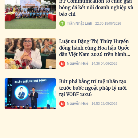
BT Communication tổ chức giải
bóng đá kết nối doanh nghiệp và
báo chí
Trần Nhật Linh
22:30 15/06/2026
Luật sư Đặng Thị Thúy Huyền
đồng hành cùng Hoa hậu Quốc
dân Việt Nam 2026 trên hành
trình tìm kiếm nhan sắc truyền
Nguyễn Huế
14:36 04/06/2026
cảm hứng
Bứt phá bằng trí tuệ nhân tạo
trước bước ngoặt pháp lý mới
tại VOBF 2026
Nguyễn Huế
16:53 28/05/2026
Lan tỏa tinh thần đổi mới sáng
tạo trong học sinh Việt
Nguyễn Huế
17:35 19/05/2026