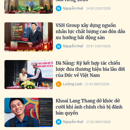
Nguyễn Huế
14:09 21/07/2026
VSH Group xây dựng nguồn
nhân lực chất lượng cao đón dầu
xu hướng bất động sản
Nguyễn Huế
23:57 14/07/2026
Đà Nẵng: Ký kết hợp tác chiến
lược đưa thương hiệu bia lâu đời
của Đức về Việt Nam
Lường Linh
17:43 08/07/2026
Khoai Lang Thang dở khóc dở
cười khi ảnh chính chủ bị đánh
bản quyền
Nguyễn Huế
17:25 08/07/2026