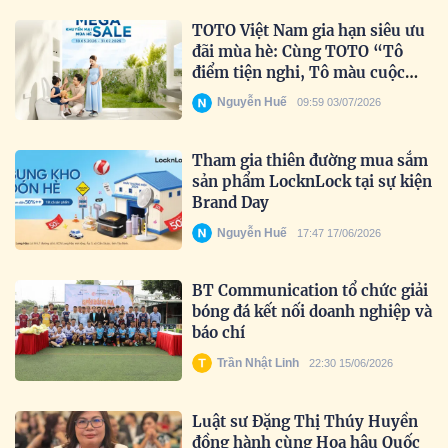
TOTO Việt Nam gia hạn siêu ưu
đãi mùa hè: Cùng TOTO “Tô
điểm tiện nghi, Tô màu cuộc
sống” trọn vẹn hơn.
Nguyễn Huế
09:59 03/07/2026
Tham gia thiên đường mua sắm
sản phẩm LocknLock tại sự kiện
Brand Day
Nguyễn Huế
17:47 17/06/2026
BT Communication tổ chức giải
bóng đá kết nối doanh nghiệp và
báo chí
Trần Nhật Linh
22:30 15/06/2026
Luật sư Đặng Thị Thúy Huyền
đồng hành cùng Hoa hậu Quốc