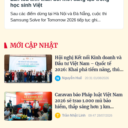
học sinh Việt
Sau các điểm dừng tại Hà Nội và Đà Nẵng, cuộc thi
Samsung Solve for Tomorrow 2026 tiếp tục ghi...
MỚI CẬP NHẬT
Hội nghị Kết nối Kinh doanh và
Đầu tư Việt Nam – Quốc tế
2026: Khai phá tiềm năng, thúc
đẩy hợp tác toàn cầu
Nguyễn Huế
20:31 01/08/2026
Caravan báo Pháp luật Việt Nam
2026 sẽ trao 1.000 mũ bảo
hiểm, thắp sáng hơn 3 km
đường biên
Trần Nhật Linh
09:47 28/07/2026