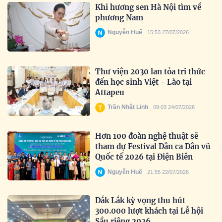
Khi hương sen Hà Nội tìm về
phương Nam
Nguyễn Huế
15:53 27/07/2026
Thư viện 2030 lan tỏa tri thức
đến học sinh Việt - Lào tại
Attapeu
Trần Nhật Linh
09:03 24/07/2026
Hơn 100 đoàn nghệ thuật sẽ
tham dự Festival Dân ca Dân vũ
Quốc tế 2026 tại Điện Biên
Nguyễn Huế
21:55 22/07/2026
Đắk Lắk kỳ vọng thu hút
300.000 lượt khách tại Lễ hội
Sầu riêng 2026