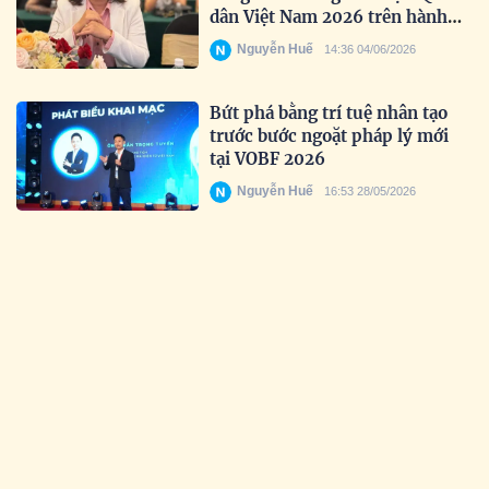
dân Việt Nam 2026 trên hành
trình tìm kiếm nhan sắc truyền
Nguyễn Huế
14:36 04/06/2026
cảm hứng
Bứt phá bằng trí tuệ nhân tạo
trước bước ngoặt pháp lý mới
tại VOBF 2026
Nguyễn Huế
16:53 28/05/2026
Lan tỏa tinh thần đổi mới sáng
tạo trong học sinh Việt
Nguyễn Huế
17:35 19/05/2026
Uy tín được khẳng định qua thời
gian: Prudential tiếp tục được
vinh danh tại Giải thưởng Rồng
Vàng 2026
Nguyễn Huế
16:28 18/05/2026