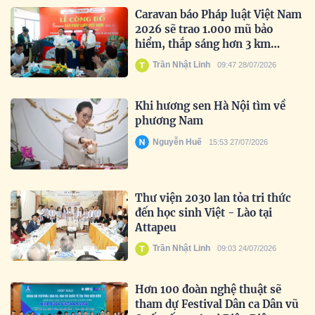
Caravan báo Pháp luật Việt Nam
2026 sẽ trao 1.000 mũ bảo
hiểm, thắp sáng hơn 3 km
đường biên
Trần Nhật Linh
09:47 28/07/2026
Khi hương sen Hà Nội tìm về
phương Nam
Nguyễn Huế
15:53 27/07/2026
Thư viện 2030 lan tỏa tri thức
đến học sinh Việt - Lào tại
Attapeu
Trần Nhật Linh
09:03 24/07/2026
Hơn 100 đoàn nghệ thuật sẽ
tham dự Festival Dân ca Dân vũ