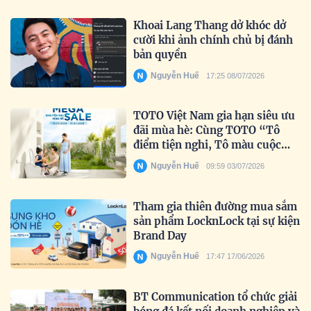
Khoai Lang Thang dở khóc dở
cười khi ảnh chính chủ bị đánh
bản quyền
Nguyễn Huế
17:25 08/07/2026
TOTO Việt Nam gia hạn siêu ưu
đãi mùa hè: Cùng TOTO “Tô
điểm tiện nghi, Tô màu cuộc
sống” trọn vẹn hơn.
Nguyễn Huế
09:59 03/07/2026
Tham gia thiên đường mua sắm
sản phẩm LocknLock tại sự kiện
Brand Day
Nguyễn Huế
17:47 17/06/2026
BT Communication tổ chức giải