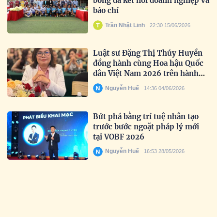
bóng đá kết nối doanh nghiệp và
báo chí
Trần Nhật Linh
22:30 15/06/2026
Luật sư Đặng Thị Thúy Huyền
đồng hành cùng Hoa hậu Quốc
dân Việt Nam 2026 trên hành
trình tìm kiếm nhan sắc truyền
Nguyễn Huế
14:36 04/06/2026
cảm hứng
Bứt phá bằng trí tuệ nhân tạo
trước bước ngoặt pháp lý mới
tại VOBF 2026
Nguyễn Huế
16:53 28/05/2026
Lan tỏa tinh thần đổi mới sáng
tạo trong học sinh Việt
Nguyễn Huế
17:35 19/05/2026