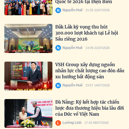
Quốc tế 2026 tại Điện Biên
Nguyễn Huế
21:55 22/07/2026
Đắk Lắk kỳ vọng thu hút
300.000 lượt khách tại Lễ hội
Sầu riêng 2026
Nguyễn Huế
14:09 21/07/2026
VSH Group xây dựng nguồn
nhân lực chất lượng cao đón dầu
xu hướng bất động sản
Nguyễn Huế
23:57 14/07/2026
Đà Nẵng: Ký kết hợp tác chiến
lược đưa thương hiệu bia lâu đời
của Đức về Việt Nam
Lường Linh
17:43 08/07/2026