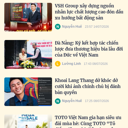
VSH Group xây dựng nguồn
nhân lực chất lượng cao đón dầu
xu hướng bất động sản
Nguyễn Huế
23:57 14/07/2026
Đà Nẵng: Ký kết hợp tác chiến
lược đưa thương hiệu bia lâu đời
của Đức về Việt Nam
Lường Linh
17:43 08/07/2026
Khoai Lang Thang dở khóc dở
cười khi ảnh chính chủ bị đánh
bản quyền
Nguyễn Huế
17:25 08/07/2026
TOTO Việt Nam gia hạn siêu ưu
đãi mùa hè: Cùng TOTO “Tô