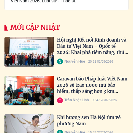
Việt Nam 2026, Luật sư - Thạc sĩ...
MỚI CẬP NHẬT
Hội nghị Kết nối Kinh doanh và
Đầu tư Việt Nam – Quốc tế
2026: Khai phá tiềm năng, thúc
đẩy hợp tác toàn cầu
Nguyễn Huế
20:31 01/08/2026
Caravan báo Pháp luật Việt Nam
2026 sẽ trao 1.000 mũ bảo
hiểm, thắp sáng hơn 3 km
đường biên
Trần Nhật Linh
09:47 28/07/2026
Khi hương sen Hà Nội tìm về
phương Nam
Nguyễn Huế
15:53 27/07/2026