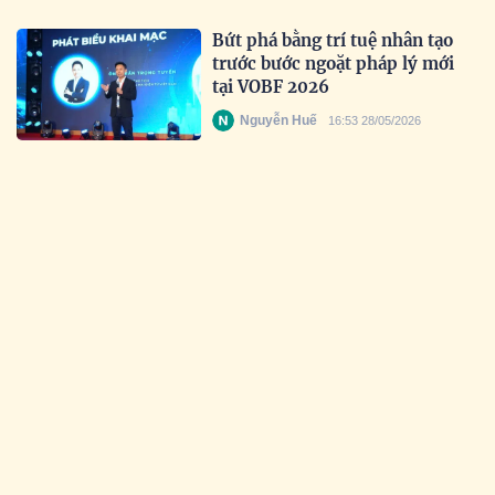
Bứt phá bằng trí tuệ nhân tạo
trước bước ngoặt pháp lý mới
tại VOBF 2026
Nguyễn Huế
16:53 28/05/2026
Lan tỏa tinh thần đổi mới sáng
tạo trong học sinh Việt
Nguyễn Huế
17:35 19/05/2026
Uy tín được khẳng định qua thời
gian: Prudential tiếp tục được
vinh danh tại Giải thưởng Rồng
Vàng 2026
Nguyễn Huế
16:28 18/05/2026
Lan tỏa vẻ đẹp tâm hồn và tri