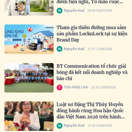
điểm tiện nghi, Tô màu cuộc
sống” trọn vẹn hơn.
Nguyễn Huế
09:59 03/07/2026
Tham gia thiên đường mua sắm
sản phẩm LocknLock tại sự kiện
Brand Day
Nguyễn Huế
17:47 17/06/2026
BT Communication tổ chức giải
bóng đá kết nối doanh nghiệp và
báo chí
Trần Nhật Linh
22:30 15/06/2026
Luật sư Đặng Thị Thúy Huyền
đồng hành cùng Hoa hậu Quốc
dân Việt Nam 2026 trên hành
trình tìm kiếm nhan sắc truyền
Nguyễn Huế
14:36 04/06/2026
cảm hứng