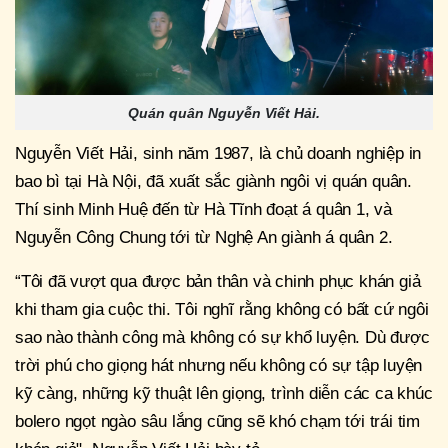
Quán quân Nguyễn Viết Hải.
Nguyễn Viết Hải, sinh năm 1987, là chủ doanh nghiệp in
bao bì tại Hà Nội, đã xuất sắc giành ngôi vị quán quân.
Thí sinh Minh Huệ đến từ Hà Tĩnh đoạt á quân 1, và
Nguyễn Công Chung tới từ Nghệ An giành á quân 2.
“Tôi đã vượt qua được bản thân và chinh phục khán giả
khi tham gia cuộc thi. Tôi nghĩ rằng không có bất cứ ngôi
sao nào thành công mà không có sự khổ luyện. Dù được
trời phú cho giọng hát nhưng nếu không có sự tập luyện
kỹ càng, những kỹ thuật lên giọng, trình diễn các ca khúc
bolero ngọt ngào sâu lắng cũng sẽ khó chạm tới trái tim