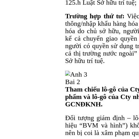
125.h Luật Sở hữu trí tuệ;
Trường hợp thứ tư:
Việc
thông/nhập khẩu hàng hóa
hóa do chủ sở hữu, ngườ
kể cả chuyển giao quyền 
người có quyền sử dụng tr
cả thị trường nước ngoài”
Sở hữu trí tuệ.
Tham chiếu lô-gô của Ct
phẩm và lô-gô của Cty 
GCNĐKNH.
Đối tượng giám định – l
hiệu “BVM và hình”) khô
nên bị coi là xâm phạm qu