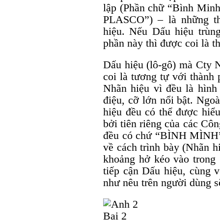
lập (Phần chữ “Bình Minh
PLASCO”) – là những th
hiệu. Nếu Dấu hiệu trùng
phần này thì được coi là 
Dấu hiệu (lô-gô) mà Cty 
coi là tương tự với thành
Nhãn hiệu vì đều là hìn
điệu, cỡ lớn nổi bật. Ngo
hiệu đều có thể được hiể
bởi tiên riêng của các Cô
đều có chứ “BÌNH MÌNH”.
về cách trình bày (Nhãn 
khoảng hở kéo vào trong 
tiếp cận Dấu hiệu, cùng v
như nêu trên người dùng s