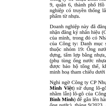
9, quận 6, thành phố Hồ
nghiệp có truyền thống l
phẩm từ nhựa.
Doanh nghiệp này đã đăn
nhận đăng ký nhãn hiệu
của mình, trong đó có Nh
của Công ty: Danh mục 
thuộc nhóm 19: Ống nướ
dựng, tấm lợp bằng nhựa
(phụ tùng ống nước nhựa
được bảo hộ tổng thể, 
minh hoạ tham chiếu dưới 
Nghi ngờ Công ty CP Nhự
Minh Việt
) sử dụng lô-g
nhầm lẫn) lô-gô của Côn
Bình Minh
) để gắn lên hà
ống nước), tháng 9/2023,