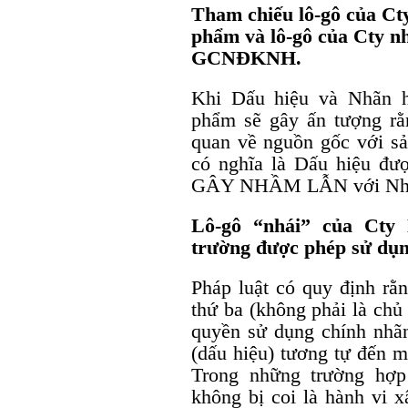
Tham chiếu lô-gô của Ct
phẩm và lô-gô của Cty 
GCNĐKNH.
Khi Dấu hiệu và Nhãn h
phẩm sẽ gây ấn tượng rằ
quan về nguồn gốc với s
có nghĩa là Dấu hiệu đ
GÂY NHẦM LẪN với Nhã
Lô-gô “nhái” của Cty
trường được phép sử dụ
Pháp luật có quy định rằ
thứ ba (không phải là chủ
quyền sử dụng chính nhã
(dấu hiệu) tương tự đến 
Trong những trường hợp
không bị coi là hành vi 